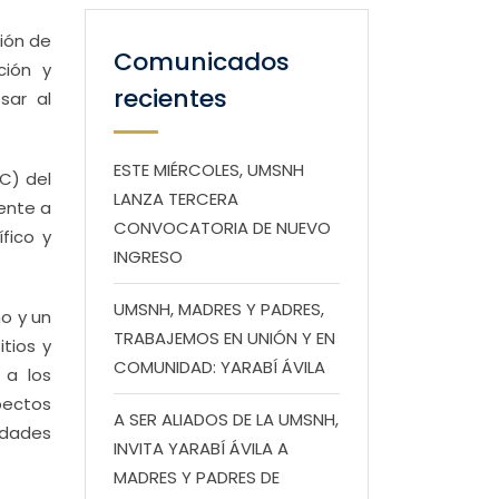
sión de
Comunicados
ción y
recientes
sar al
ESTE MIÉRCOLES, UMSNH
C) del
LANZA TERCERA
rente a
CONVOCATORIA DE NUEVO
fico y
INGRESO
UMSNH, MADRES Y PADRES,
o y un
TRABAJEMOS EN UNIÓN Y EN
itios y
COMUNIDAD: YARABÍ ÁVILA
 a los
pectos
A SER ALIADOS DE LA UMSNH,
iedades
INVITA YARABÍ ÁVILA A
MADRES Y PADRES DE