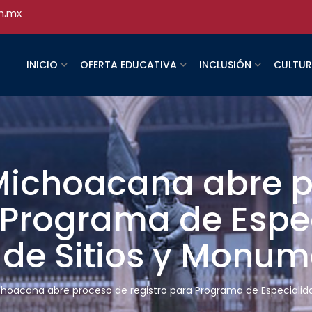
h.mx
INICIO
OFERTA EDUCATIVA
INCLUSIÓN
CULTU
Michoacana abre p
a Programa de Espe
 de Sitios y Monu
choacana abre proceso de registro para Programa de Especialid