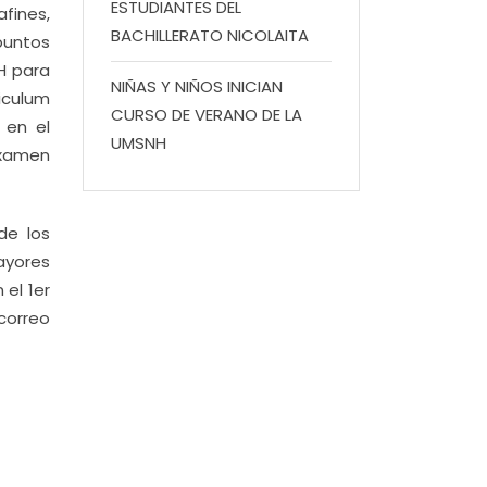
ESTUDIANTES DEL
fines,
BACHILLERATO NICOLAITA
puntos
H para
NIÑAS Y NIÑOS INICIAN
iculum
CURSO DE VERANO DE LA
 en el
UMSNH
examen
de los
mayores
 el 1er
 correo