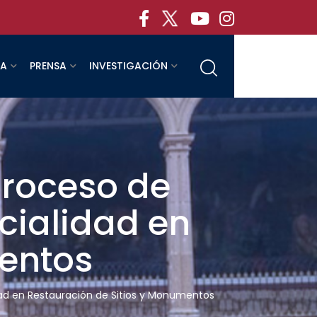
RA
PRENSA
INVESTIGACIÓN
roceso de
cialidad en
mentos
ad en Restauración de Sitios y Monumentos