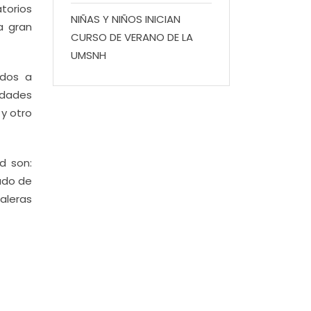
torios
NIÑAS Y NIÑOS INICIAN
a gran
CURSO DE VERANO DE LA
UMSNH
ados a
idades
 y otro
d son:
lado de
aleras