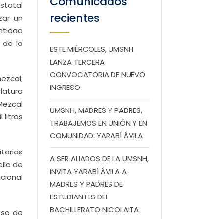
Comunicados
Estatal
recientes
zar un
ntidad
 de la
ESTE MIÉRCOLES, UMSNH
LANZA TERCERA
CONVOCATORIA DE NUEVO
ezcal;
INGRESO
slatura
Mezcal
UMSNH, MADRES Y PADRES,
 litros
TRABAJEMOS EN UNIÓN Y EN
COMUNIDAD: YARABÍ ÁVILA
torios
A SER ALIADOS DE LA UMSNH,
ello de
INVITA YARABÍ ÁVILA A
cional
MADRES Y PADRES DE
ESTUDIANTES DEL
BACHILLERATO NICOLAITA
eso de