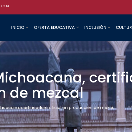
h.mx
INICIO
OFERTA EDUCATIVA
INCLUSIÓN
CULTU
ichoacana, certifi
n de mezcal
choacana, certificadora oficial en producción de mezcal