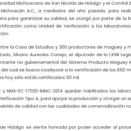
versidad Michoacana de San Nicolás de Hidalgo y el Comité 
Michoacán A.C., a mediados del año pasado, para reali
 para garantizar su calidad, se otorgó por parte de la E
rtificación como Unidad de Verificación a los laboratorios
ción.
entre la Casa de Estudios y 300 productores de maguey y m
do, Silvano Aureoles Conejo, el diputado de la LXXIII Legi
resentante no gubernamental del Sistema Producto Maguey 
del cual se busca coadyuvar a la certificación de los 650 mil
 hoy sólo están certificados 50 mil.
12 y NMX-EC-17020-IMNC-2014 quedan habilitados los labora
rificación Tipo A, para apoyar la producción y otorgar un s
bida de calidad con las cualidades de comercialización na
 de Hidalgo se siente honrada por poder acceder al proc