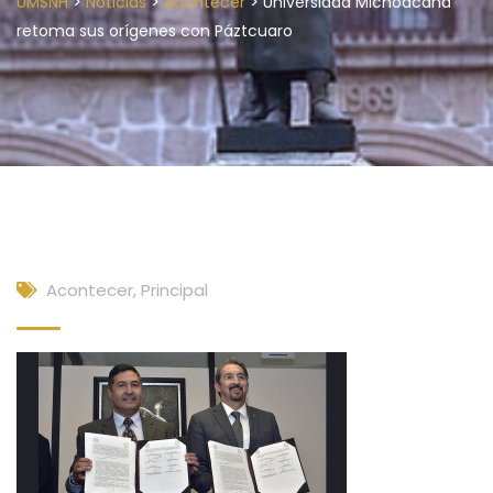
>
>
>
UMSNH
Noticias
Acontecer
Universidad Michoacana
retoma sus orígenes con Páztcuaro
Acontecer
,
Principal