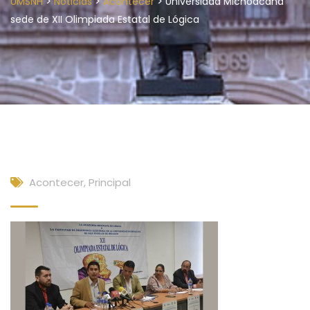
>
>
>
UMSNH
Noticias
Acontecer
Universidad Michoacana
sede de XII Olimpiada Estatal de Lógica
Acontecer
,
Principal