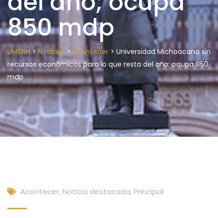
del año; ocupa
850 mdp
>
>
>
UMSNH
Noticias
Acontecer
Universidad Michoacana sin
recursos económicos para lo que resta del año; ocupa 850
mdp
Acontecer
,
Noticia destacada
,
Principal