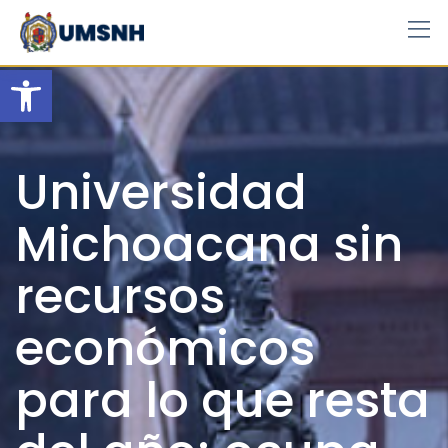
Skip
to
content
Open toolbar
Universidad
Michoacana sin
recursos
económicos
para lo que resta