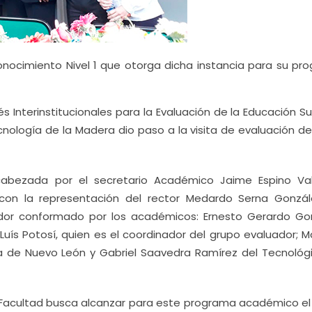
onocimiento Nivel 1 que otorga dicha instancia para su pr
és Interinstitucionales para la Evaluación de la Educación Su
ecnología de la Madera dio paso a la visita de evaluación d
cabezada por el secretario Académico Jaime Espino Val
 con la representación del rector Medardo Serna Gonzál
ador conformado por los académicos: Ernesto Gerardo Go
uís Potosí, quien es el coordinador del grupo evaluador; Ma
 de Nuevo León y Gabriel Saavedra Ramírez del Tecnológ
la Facultad busca alcanzar para este programa académico el 