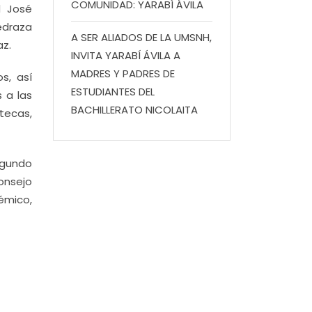
COMUNIDAD: YARABÍ ÁVILA
d José
edraza
A SER ALIADOS DE LA UMSNH,
az.
INVITA YARABÍ ÁVILA A
MADRES Y PADRES DE
s, así
ESTUDIANTES DEL
 a las
BACHILLERATO NICOLAITA
tecas,
egundo
onsejo
démico,