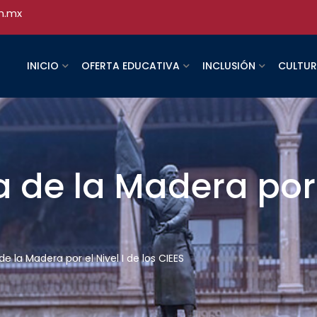
h.mx
INICIO
OFERTA EDUCATIVA
INCLUSIÓN
CULTU
 de la Madera por e
e la Madera por el Nivel I de los CIEES