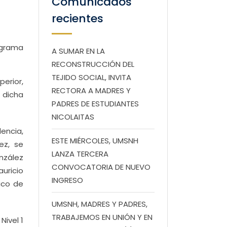
Comunicados
recientes
ograma
A SUMAR EN LA
RECONSTRUCCIÓN DEL
TEJIDO SOCIAL, INVITA
perior,
RECTORA A MADRES Y
e dicha
PADRES DE ESTUDIANTES
NICOLAITAS
encia,
ESTE MIÉRCOLES, UMSNH
ez, se
LANZA TERCERA
nzález
CONVOCATORIA DE NUEVO
uricio
INGRESO
ico de
UMSNH, MADRES Y PADRES,
TRABAJEMOS EN UNIÓN Y EN
Nivel 1