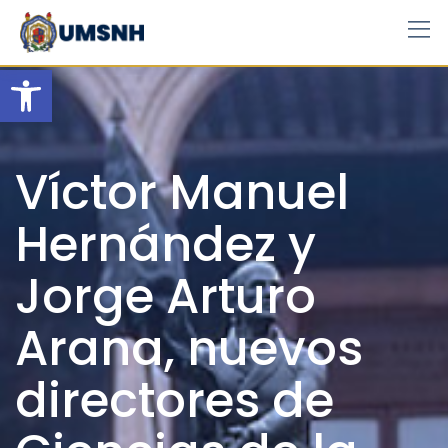
Skip
to
content
Open toolbar
Víctor Manuel
Hernández y
Jorge Arturo
Arana, nuevos
directores de