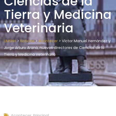
Ciencias de la
Tierra y Medicina
Veterinaria
>
>
>
UMSNH
Noticias
Acontecer
Víctor Manuel Hernández y
Jorge Arturo Arana, nuevos directores de Ciencias de la
Tierra y Medicina Veterinaria
Acontecer
,
Principal