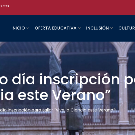
h.mx
INICIO
OFERTA EDUCATIVA
INCLUSIÓN
CULTU
o día inscripción p
cia este Verano”
día inscripción para taller “Vive la Ciencia este Verano”