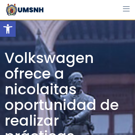
Skip
to
content
Open toolbar
Volkswagen
ofrece a
nicolaitas
oportunidad de
realizar