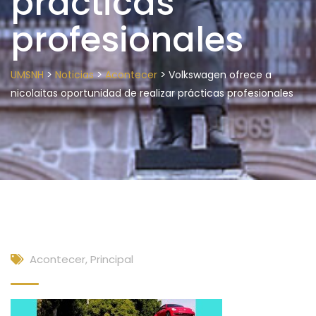
prácticas
profesionales
>
>
>
UMSNH
Noticias
Acontecer
Volkswagen ofrece a
nicolaitas oportunidad de realizar prácticas profesionales
Acontecer
,
Principal